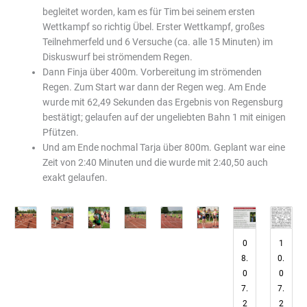
begleitet worden, kam es für Tim bei seinem ersten
Wettkampf so richtig Übel. Erster Wettkampf, großes
Teilnehmerfeld und 6 Versuche (ca. alle 15 Minuten) im
Diskuswurf bei strömendem Regen.
Dann Finja über 400m. Vorbereitung im strömenden
Regen. Zum Start war dann der Regen weg. Am Ende
wurde mit 62,49 Sekunden das Ergebnis von Regensburg
bestätigt; gelaufen auf der ungeliebten Bahn 1 mit einigen
Pfützen.
Und am Ende nochmal Tarja über 800m. Geplant war eine
Zeit von 2:40 Minuten und die wurde mit 2:40,50 auch
exakt gelaufen.
0
1
8.
0.
0
0
7.
7.
2
2