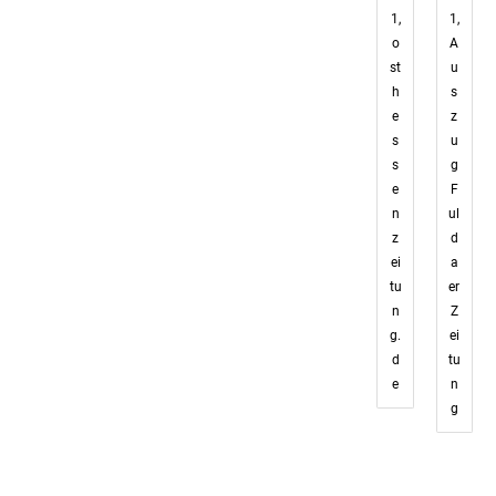
1,
1,
o
A
st
u
h
s
e
z
s
u
s
g
e
F
n
ul
z
d
ei
a
tu
er
n
Z
g.
ei
d
tu
e
n
g