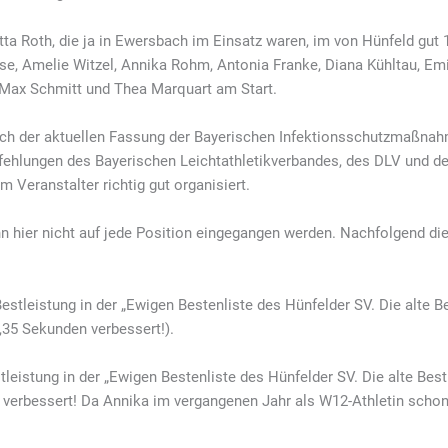
a Roth, die ja in Ewersbach im Einsatz waren, im von Hünfeld gut 
e, Amelie Witzel, Annika Rohm, Antonia Franke, Diana Kühltau, Emil
 Max Schmitt und Thea Marquart am Start.
ach der aktuellen Fassung der Bayerischen Infektionsschutzmaßna
pfehlungen des Bayerischen Leichtathletikverbandes, des DLV und d
 Veranstalter richtig gut organisiert.
n hier nicht auf jede Position eingegangen werden. Nachfolgend die
estleistung in der „Ewigen Bestenliste des Hünfelder SV. Die alte B
35 Sekunden verbessert!).
leistung in der „Ewigen Bestenliste des Hünfelder SV. Die alte Bes
erbessert! Da Annika im vergangenen Jahr als W12-Athletin schon s