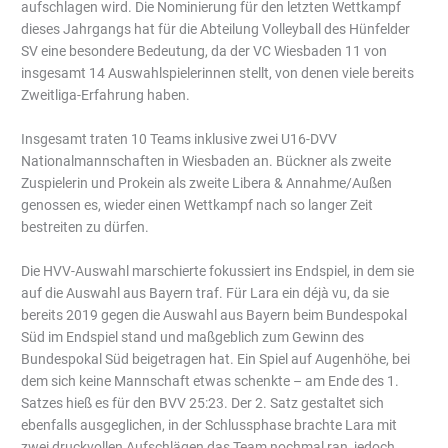
aufschlagen wird. Die Nominierung für den letzten Wettkampf
dieses Jahrgangs hat für die Abteilung Volleyball des Hünfelder
SV eine besondere Bedeutung, da der VC Wiesbaden 11 von
insgesamt 14 Auswahlspielerinnen stellt, von denen viele bereits
Zweitliga-Erfahrung haben.
Insgesamt traten 10 Teams inklusive zwei U16-DVV
Nationalmannschaften in Wiesbaden an. Bückner als zweite
Zuspielerin und Prokein als zweite Libera & Annahme/Außen
genossen es, wieder einen Wettkampf nach so langer Zeit
bestreiten zu dürfen.
Die HVV-Auswahl marschierte fokussiert ins Endspiel, in dem sie
auf die Auswahl aus Bayern traf. Für Lara ein déjà vu, da sie
bereits 2019 gegen die Auswahl aus Bayern beim Bundespokal
Süd im Endspiel stand und maßgeblich zum Gewinn des
Bundespokal Süd beigetragen hat. Ein Spiel auf Augenhöhe, bei
dem sich keine Mannschaft etwas schenkte – am Ende des 1.
Satzes hieß es für den BVV 25:23. Der 2. Satz gestaltet sich
ebenfalls ausgeglichen, in der Schlussphase brachte Lara mit
zwei druckvollen Aufschlägen das Team nochmal ran, jedoch