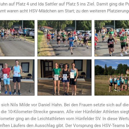
hn auf Platz 4 und Ida Sattler auf Platz 5 ins Ziel. Damit ging di
samt waren acht HSV-Mädchen am Start; zu den weiteren Platzierung
e sich Nils Milde vor Daniel Hahn. Bei den Frauen setzte sich auf di
 die 10-Kilometer-Strecke gewann. Alle vier Hünfelder Athleten sie
ometer ging an die Leichtathleten vom Hünfelder SV. In diese Wert
fünften Läufers den Ausschlag gibt. Der Vorsprung des HSV-Teams bet