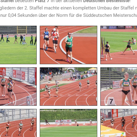
Staffel
bedeuten
Platz 7
in der aktuellen
Deutschen Bestenliste
!
itgliedern der 2. Staffel machte einen kompletten Umbau der Staffel
t nur 0,04 Sekunden über der Norm für die Süddeutschen Meisterscha