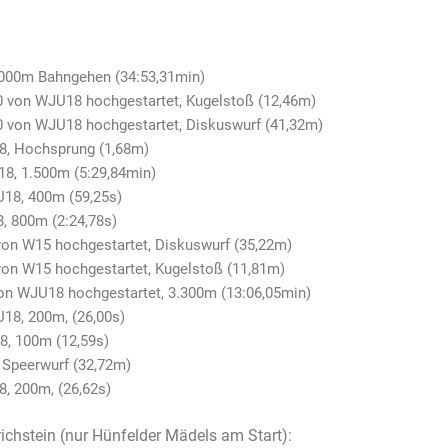
.000m Bahngehen (34:53,31min)
0 von WJU18 hochgestartet, Kugelstoß (12,46m)
0 von WJU18 hochgestartet, Diskuswurf (41,32m)
18, Hochsprung (1,68m)
18, 1.500m (5:29,84min)
U18, 400m (59,25s)
8, 800m (2:24,78s)
 von W15 hochgestartet, Diskuswurf (35,22m)
 von W15 hochgestartet, Kugelstoß (11,81m)
 von WJU18 hochgestartet, 3.300m (13:06,05min)
18, 200m, (26,00s)
8, 100m (12,59s)
, Speerwurf (32,72m)
8, 200m, (26,62s)
ichstein (nur Hünfelder Mädels am Start):