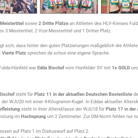
Meistertitel
sowie
2 Dritte Plätze
an Athleten des HLV-Kreises Ful
s 3 Meistertitel, 2 Vize-Meistertitel und 1 Dritter Platz.
gt sich, dass hinter den guten Platzierungen maßgeblich die Athlet
 Vierte Platz
sprechen da schon eine eigene Sprache.
Fulda-Hünfeld war
Edda Bischof
vom Hünfelder SV mit
1x GOLD
un
Bischof
steht für
Platz 11 in der aktuellen Deutschen Bestenliste
de
 der WJU20 mit einer 4-Kilogramm-Kugel. In Eddas aktueller Alters
rfleistung
steht in ihrer Altersklasse der WJU18 für
Platz 17 in der
leistung im
Hochsprung
um 2 Zentimeter. Zur DM-Norm fehlen nur no
ssen auf Platz 1 im Diskuswurf auf Platz 2.