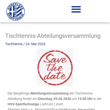
Zum
Inhalt
springen
Tischtennis-Abteilungsversammlung
Tischtennis
/
24. Mai 2026
Die diesjährige
Abteilungsversammlung
der Tischtennis-
Abteilung findet am
Dienstag, 09.06.2026
um
19.00 Uhr
in der
HSV-Sportlerlounge
(Jahnstr.) statt.
Themen sind u.a.: Mannschaftsaufstellungen, Neuwahlen,