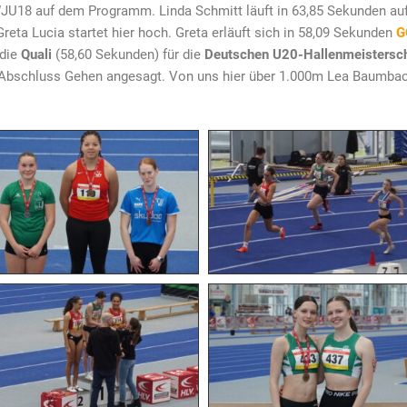
JU18 auf dem Programm. Linda Schmitt läuft in 63,85 Sekunden auf 
reta Lucia startet hier hoch. Greta erläuft sich in 58,09 Sekunden
G
 die
Quali
(58,60 Sekunden) für die
Deutschen U20-Hallenmeisterscha
Abschluss Gehen angesagt. Von uns hier über 1.000m Lea Baumbach a