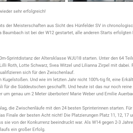
ieder sehr erfolgreich!
ts der Meisterschaften aus Sicht des Hünfelder SV in chronologisch
Baumbach ist bei der W12 gestartet, alle anderen Starts erfolgten
 60m-Sprintdistanz der Altersklasse WJU18 starten. Unter den 64 Te
li Roth, Lotte Schwarz, Svea Witzel und Lilianna Zirpel mit dabei. 
alifizieren sich für den Zwischenlauf.
m Kugelstoßen. Und wie im letzten Jahr nicht 100%-tig fit, eine Erk
li für die Süddeutschen geschafft. Und heute ist das nur noch reine 
ter um genau um 2 Meter überboten! Marie Weber und Emilie Auerbac
lag, die Zwischenläufe mit den 24 besten Sprinterinnen starten. Für
das Finale der besten Acht nicht! Die Platzierungen Platz 11, 12, 17 
 sie von der Konkurrenz beeindruckt war. Als W14 gegen 2-3 Jahre 
aufs ein großer Erfolg.