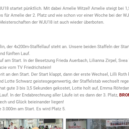
U18 startet pünktlich. Mit dabei Amelie Witzel! Amelie steigt bei 1
s für Amelie der 2. Platz und wie schon vor einer Woche bei der 
 Meisterschaften der WJU18 ist auch wieder überboten.
plin, der 4x200m-Staffellauf steht an. Unsere beiden Staffeln der St
und fünften Lauf.
auf am Start. In der Besetzung Frieda Auerbach, Lilianna Zirpel, Sve
ucie vom TV Friedrichstein!
rit an den Start. Der Start klappt, dann der erste Wechsel, Lilli Rot
nd Lotte Schwarz geistesgegenwertig, der Staffelstab wechselt rege
 hat gute 3 bis 3,5 Sekunden gekostet, Lotte holt auf, Emma Röhrdan
Lauf. In der Endabrechnung aller Läufe ist es dann der 3. Platz,
BRO
ch und Glück beieinander liegen!
e 3.000m am Start. Es wird Platz 5.