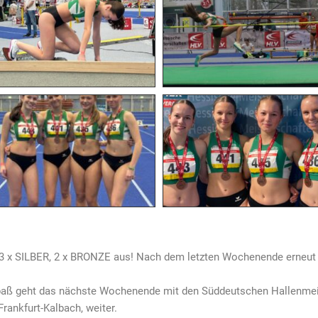
, 3 x SILBER, 2 x BRONZE aus! Nach dem letzten Wochenende erneut
paß geht das nächste Wochenende mit den Süddeutschen Hallenmei
 Frankfurt-Kalbach, weiter.