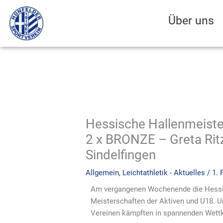
Zum
Inhalt
Über uns
springen
Hessische Hallenmeiste
2 x BRONZE – Greta Ritz
Sindelfingen
Allgemein
,
Leichtathletik - Aktuelles
/
1. 
Am vergangenen Wochenende die Hessis
Meisterschaften der Aktiven und U18. Und
Vereinen kämpften in spannenden Wettk