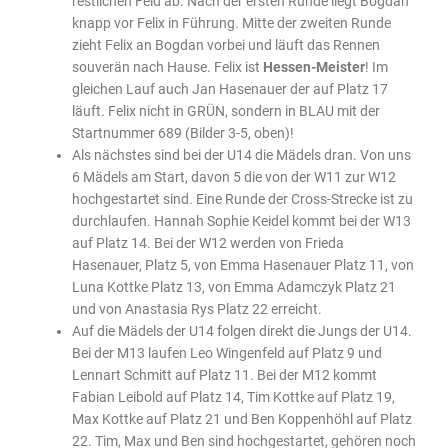
restlichen Feld ab. Nach der ersten Runde liegt Bogdan
knapp vor Felix in Führung. Mitte der zweiten Runde
zieht Felix an Bogdan vorbei und läuft das Rennen
souverän nach Hause. Felix ist
Hessen-Meister
! Im
gleichen Lauf auch Jan Hasenauer der auf Platz 17
läuft. Felix nicht in GRÜN, sondern in BLAU mit der
Startnummer 689 (Bilder 3-5, oben)!
Als nächstes sind bei der U14 die Mädels dran. Von uns
6 Mädels am Start, davon 5 die von der W11 zur W12
hochgestartet sind. Eine Runde der Cross-Strecke ist zu
durchlaufen. Hannah Sophie Keidel kommt bei der W13
auf Platz 14. Bei der W12 werden von Frieda
Hasenauer, Platz 5, von Emma Hasenauer Platz 11, von
Luna Kottke Platz 13, von Emma Adamczyk Platz 21
und von Anastasia Rys Platz 22 erreicht.
Auf die Mädels der U14 folgen direkt die Jungs der U14.
Bei der M13 laufen Leo Wingenfeld auf Platz 9 und
Lennart Schmitt auf Platz 11. Bei der M12 kommt
Fabian Leibold auf Platz 14, Tim Kottke auf Platz 19,
Max Kottke auf Platz 21 und Ben Koppenhöhl auf Platz
22. Tim, Max und Ben sind hochgestartet, gehören noch