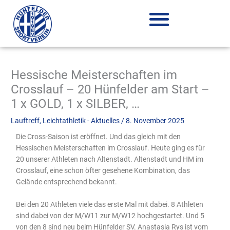
Zum
Inhalt
springen
Hessische Meisterschaften im
Crosslauf – 20 Hünfelder am Start –
1 x GOLD, 1 x SILBER, …
Lauftreff
,
Leichtathletik - Aktuelles
/
8. November 2025
Die Cross-Saison ist eröffnet. Und das gleich mit den
Hessischen Meisterschaften im Crosslauf. Heute ging es für
20 unserer Athleten nach Altenstadt. Altenstadt und HM im
Crosslauf, eine schon öfter gesehene Kombination, das
Gelände entsprechend bekannt.
Bei den 20 Athleten viele das erste Mal mit dabei. 8 Athleten
sind dabei von der M/W11 zur M/W12 hochgestartet. Und 5
von den 8 sind neu beim Hünfelder SV. Anastasia Rys ist vom