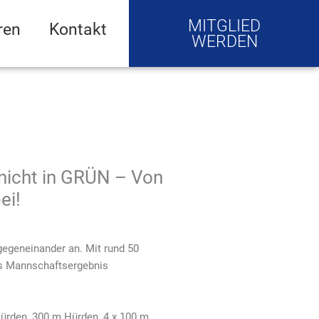
MITGLIED
ren
Kontakt
WERDEN
nicht in GRÜN – Von
ei!
egeneinander an. Mit rund 50
as Mannschaftsergebnis
ürden, 300 m Hürden, 4 x 100 m,