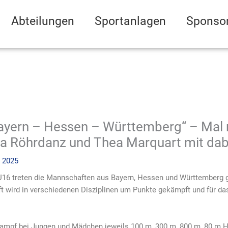
Abteilungen
Sportanlagen
Sponso
yern – Hessen – Württemberg“ – Mal 
a Röhrdanz und Thea Marquart mit dab
 2025
16 treten die Mannschaften aus Bayern, Hessen und Württemberg g
t wird in verschiedenen Disziplinen um Punkte gekämpft und für d
kampf bei Jungen und Mädchen jeweils 100 m, 300 m, 800 m, 80 m H