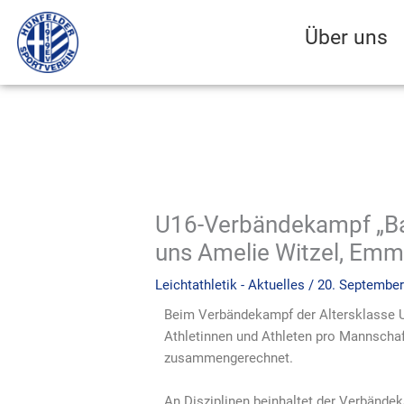
Zum
Inhalt
Über uns
springen
U16-Verbändekampf „Ba
uns Amelie Witzel, Emm
Leichtathletik - Aktuelles
/
20. September
Beim Verbändekampf der Altersklasse U
Athletinnen und Athleten pro Mannschaf
zusammengerechnet.
An Disziplinen beinhaltet der Verbände