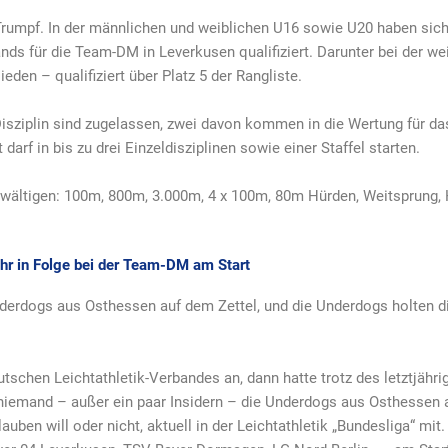
Trumpf. In der männlichen und weiblichen U16 sowie U20 haben sich
ds für die Team-DM in Leverkusen qualifiziert. Darunter bei der w
eden – qualifiziert über Platz 5 der Rangliste.
 Disziplin sind zugelassen, zwei davon kommen in die Wertung für d
t darf in bis zu drei Einzeldisziplinen sowie einer Staffel starten.
ewältigen: 100m, 800m, 3.000m, 4 x 100m, 80m Hürden, Weitsprung,
hr in Folge bei der Team-DM am Start
nderdogs aus Osthessen auf dem Zettel, und die Underdogs holten d
schen Leichtathletik-Verbandes an, dann hatte trotz des letztjähri
h niemand – außer ein paar Insidern – die Underdogs aus Osthessen 
uben will oder nicht, aktuell in der Leichtathletik „Bundesliga“ mit