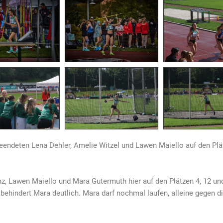
beendeten Lena Dehler, Amelie Witzel und Lawen Maiello auf den Plätz
Lawen Maiello und Mara Gutermuth hier auf den Plätzen 4, 12 und 
 behindert Mara deutlich. Mara darf nochmal laufen, alleine gegen d