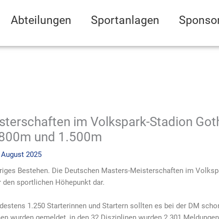
Abteilungen
Sportanlagen
Sponso
terschaften im Volkspark-Stadion Gotha
r 800m und 1.500m
 August 2025
jähriges Bestehen. Die Deutschen Masters-Meisterschaften im Volksp
r den sportlichen Höhepunkt dar.
ndestens 1.250 Starterinnen und Startern sollten es bei der DM sch
inen wurden gemeldet, in den 32 Disziplinen wurden 2.301 Meldung