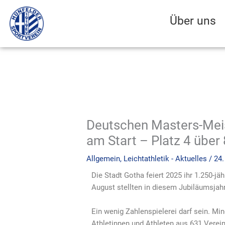
Zum
Inhalt
Über uns
springen
Deutschen Masters-Meis
am Start – Platz 4 übe
Allgemein
,
Leichtathletik - Aktuelles
/
24.
Die Stadt Gotha feiert 2025 ihr 1.250-
August stellten in diesem Jubiläumsjah
Ein wenig Zahlenspielerei darf sein. Mi
Athletinnen und Athleten aus 631 Vere