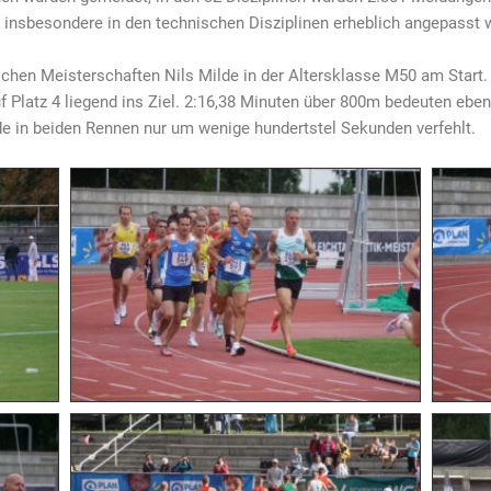
nsbesondere in den technischen Disziplinen erheblich angepasst 
chen Meisterschaften Nils Milde in der Altersklasse M50 am Star
f Platz 4 liegend ins Ziel. 2:16,38 Minuten über 800m bedeuten eb
rde in beiden Rennen nur um wenige hundertstel Sekunden verfehlt.