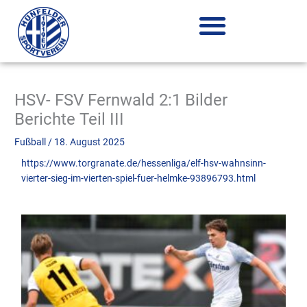
Zum
Inhalt
springen
HSV- FSV Fernwald 2:1 Bilder
Berichte Teil III
Fußball
/
18. August 2025
https://www.torgranate.de/hessenliga/elf-hsv-wahnsinn-
vierter-sieg-im-vierten-spiel-fuer-helmke-93896793.html