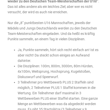
wieder zu den Deutschen Team-Meisterschaften der U16!
“.
Das ist alles andere als ein leichtes Ziel; aber wer es nicht
versucht, der wird es auch nie erreichen.
Nur die „8“ punktbesten U16 Mannschaften, jeweils der
Mädels und Jungs Deutschlands werden zu den Deutschen
Team-Meisterschaften eingeladen. Und da heißt es kräftig
Punkte sammeln, an einem Tag in vielen Disziplinen.
Ja, Punkte sammeln, hört sich recht einfach an! Ist es
aber nicht! Da steckt schon einiges an Aufwand
dahinter.
Die Disziplinen: 100m, 800m, 3000m, 80m Hürden,
4x100m, Weitsprung, Hochsprung, Kugelstoßen,
Diskuswurf und Speerwurf.
3 Teilnehmer pro Wettbewerb PLUS 2 Staffeln sind
möglich, 2 Teilnehmer PLUS 1 Staffel kommen in die
Wertung. Ein Teilnehmer darf maximal in 3
Wettbewerben PLUS einer Staffel starten. Eine ganze
Menge an Wettbewerben was da abgedeckt werden
muss. Es gibt 35 Startplätze (3 Teilnehmer x 9