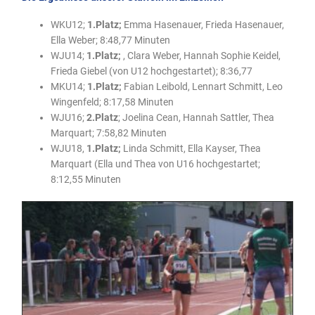
WKU12;
1.Platz;
Emma Hasenauer, Frieda Hasenauer,
Ella Weber; 8:48,77 Minuten
WJU14;
1.Platz;
, Clara Weber, Hannah Sophie Keidel,
Frieda Giebel (von U12 hochgestartet); 8:36,77
MKU14;
1.Platz;
Fabian Leibold, Lennart Schmitt, Leo
Wingenfeld; 8:17,58 Minuten
WJU16;
2.Platz
; Joelina Cean, Hannah Sattler, Thea
Marquart; 7:58,82 Minuten
WJU18,
1.Platz;
Linda Schmitt, Ella Kayser, Thea
Marquart (Ella und Thea von U16 hochgestartet;
8:12,55 Minuten