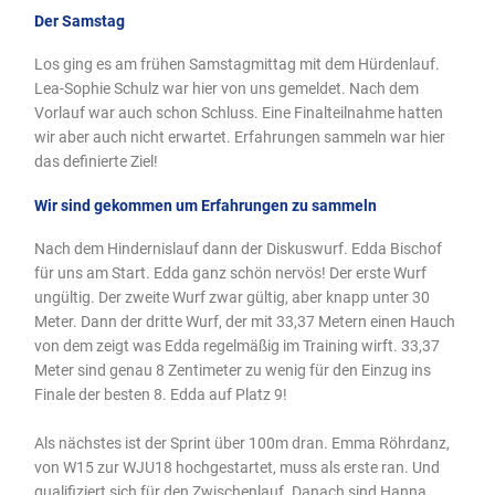
Der Samstag
Los ging es am frühen Samstagmittag mit dem Hürdenlauf.
Lea-Sophie Schulz war hier von uns gemeldet. Nach dem
Vorlauf war auch schon Schluss. Eine Finalteilnahme hatten
wir aber auch nicht erwartet. Erfahrungen sammeln war hier
das definierte Ziel!
Wir sind gekommen um Erfahrungen zu sammeln
Nach dem Hindernislauf dann der Diskuswurf. Edda Bischof
für uns am Start. Edda ganz schön nervös! Der erste Wurf
ungültig. Der zweite Wurf zwar gültig, aber knapp unter 30
Meter. Dann der dritte Wurf, der mit 33,37 Metern einen Hauch
von dem zeigt was Edda regelmäßig im Training wirft. 33,37
Meter sind genau 8 Zentimeter zu wenig für den Einzug ins
Finale der besten 8. Edda auf Platz 9!
Als nächstes ist der Sprint über 100m dran. Emma Röhrdanz,
von W15 zur WJU18 hochgestartet, muss als erste ran. Und
qualifiziert sich für den Zwischenlauf. Danach sind Hanna