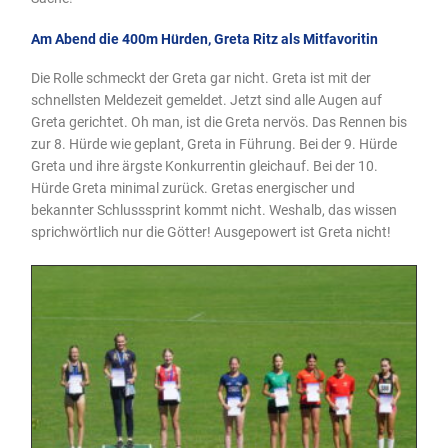
Am Abend die 400m Hürden, Greta Ritz als Mitfavoritin
Die Rolle schmeckt der Greta gar nicht. Greta ist mit der
schnellsten Meldezeit gemeldet. Jetzt sind alle Augen auf
Greta gerichtet. Oh man, ist die Greta nervös. Das Rennen bis
zur 8. Hürde wie geplant, Greta in Führung. Bei der 9. Hürde
Greta und ihre ärgste Konkurrentin gleichauf. Bei der 10.
Hürde Greta minimal zurück. Gretas energischer und
bekannter Schlusssprint kommt nicht. Weshalb, das wissen
sprichwörtlich nur die Götter! Ausgepowert ist Greta nicht!