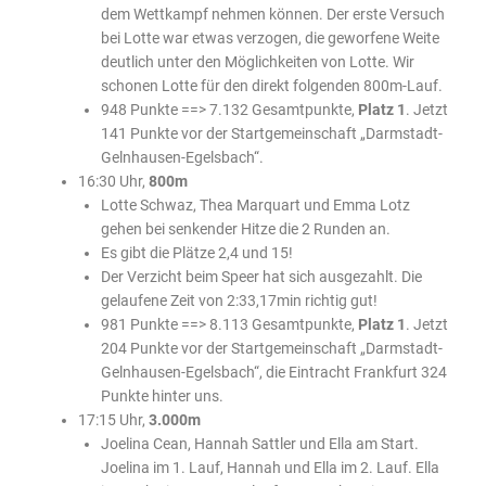
dem Wettkampf nehmen können. Der erste Versuch
bei Lotte war etwas verzogen, die geworfene Weite
deutlich unter den Möglichkeiten von Lotte. Wir
schonen Lotte für den direkt folgenden 800m-Lauf.
948 Punkte ==> 7.132 Gesamtpunkte,
Platz 1
. Jetzt
141 Punkte vor der Startgemeinschaft „Darmstadt-
Gelnhausen-Egelsbach“.
16:30 Uhr,
800m
Lotte Schwaz, Thea Marquart und Emma Lotz
gehen bei senkender Hitze die 2 Runden an.
Es gibt die Plätze 2,4 und 15!
Der Verzicht beim Speer hat sich ausgezahlt. Die
gelaufene Zeit von 2:33,17min richtig gut!
981 Punkte ==> 8.113 Gesamtpunkte,
Platz 1
. Jetzt
204 Punkte vor der Startgemeinschaft „Darmstadt-
Gelnhausen-Egelsbach“, die Eintracht Frankfurt 324
Punkte hinter uns.
17:15 Uhr,
3.000m
Joelina Cean, Hannah Sattler und Ella am Start.
Joelina im 1. Lauf, Hannah und Ella im 2. Lauf. Ella