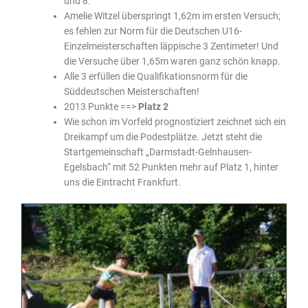
und 8.
Amelie Witzel überspringt 1,62m im ersten Versuch;
es fehlen zur Norm für die Deutschen U16-
Einzelmeisterschaften läppische 3 Zentimeter! Und
die Versuche über 1,65m waren ganz schön knapp.
Alle 3 erfüllen die Qualifikationsnorm für die
Süddeutschen Meisterschaften!
2013 Punkte ==>
Platz 2
Wie schon im Vorfeld prognostiziert zeichnet sich ein
Dreikampf um die Podestplätze. Jetzt steht die
Startgemeinschaft „Darmstadt-Gelnhausen-
Egelsbach“ mit 52 Punkten mehr auf Platz 1, hinter
uns die Eintracht Frankfurt.