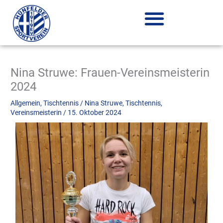
Zum
Inhalt
springen
Nina Struwe: Frauen-Vereinsmeisterin
2024
Allgemein
,
Tischtennis
/
Nina Struwe
,
Tischtennis
,
Vereinsmeisterin
/
15. Oktober 2024