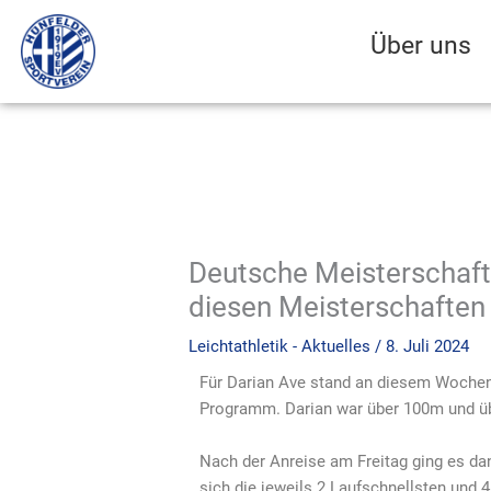
Zum
Inhalt
Über uns
springen
Deutsche Meisterschaft
diesen Meisterschaften 
Leichtathletik - Aktuelles
/
8. Juli 2024
Für Darian Ave stand an diesem Wochen
Programm. Darian war über 100m und ü
Nach der Anreise am Freitag ging es da
sich die jeweils 2 Laufschnellsten und 4