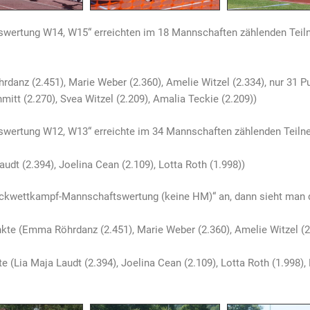
swertung W14, W15“ erreichten im 18 Mannschaften zählenden Tei
danz (2.451), Marie Weber (2.360), Amelie Witzel (2.334), nur 31 Pu
hmitt (2.270), Svea Witzel (2.209), Amalia Teckie (2.209))
swertung W12, W13“ erreichte im 34 Mannschaften zählenden Teiln
audt (2.394), Joelina Cean (2.109), Lotta Roth (1.998))
ockwettkampf-Mannschaftswertung (keine HM)“ an, dann sieht man d
kte (Emma Röhrdanz (2.451), Marie Weber (2.360), Amelie Witzel (2.
te (Lia Maja Laudt (2.394), Joelina Cean (2.109), Lotta Roth (1.998)