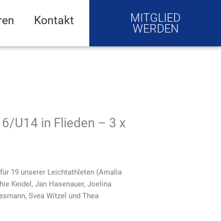
MITGLIED
ren
Kontakt
WERDEN
/U14 in Flieden – 3 x
ür 19 unserer Leichtathleten (Amalia
ie Keidel, Jan Hasenauer, Joelina
Ziesmann, Svea Witzel und Thea