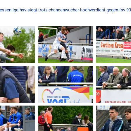
essenliga-hsv-siegt-trotz-chancenwucher-hochverdient-gegen-fsv-9