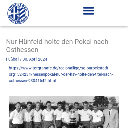
Zum
Inhalt
springen
Nur Hünfeld holte den Pokal nach
Osthessen
Fußball
/
30. April 2024
https://www.torgranate.de/regionalliga/sg-barockstadt-
org1524234/hessenpokal-nur-der-hsv-holte-den-titel-nach-
osthessen-93041642.html