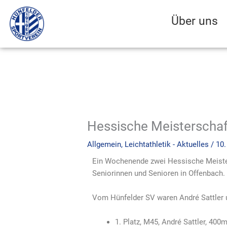
Zum
Inhalt
Über uns
springen
Hessische Meisterschaf
Allgemein
,
Leichtathletik - Aktuelles
/
10
Ein Wochenende zwei Hessische Meister
Seniorinnen und Senioren in Offenbach. A
Vom Hünfelder SV waren André Sattler u
1. Platz, M45, André Sattler, 400