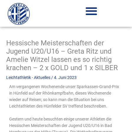
Zum
Inhalt
springen
Hessische Meisterschaften der
Jugend U20/U16 – Greta Ritz und
Amelie Witzel lassen es so richtig
krachen – 2 x GOLD und 1 x SILBER
Leichtathletik - Aktuelles
/
4. Juni 2023
Am vergangenen Wochenende unser Sparkassen-Grand-Prix
in Hünfeld auf der Rhönkampfbahn, dieses Wochenende
wieder auf Reisen; so kann man die Situation bei uns
Leichtathleten des Hünfelder SV treffend beschreiben.
Gestern und heute besuchten einige unserer Athleten die
Hessischen Meisterschaften der Jugend U20/U16 in Bad
Homburg vor der Höhe (Taunus). Die Wetterbedingungen