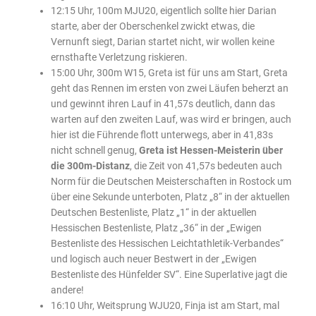
12:15 Uhr, 100m MJU20, eigentlich sollte hier Darian
starte, aber der Oberschenkel zwickt etwas, die
Vernunft siegt, Darian startet nicht, wir wollen keine
ernsthafte Verletzung riskieren.
15:00 Uhr, 300m W15, Greta ist für uns am Start, Greta
geht das Rennen im ersten von zwei Läufen beherzt an
und gewinnt ihren Lauf in 41,57s deutlich, dann das
warten auf den zweiten Lauf, was wird er bringen, auch
hier ist die Führende flott unterwegs, aber in 41,83s
nicht schnell genug,
Greta ist Hessen-Meisterin über
die 300m-Distanz
, die Zeit von 41,57s bedeuten auch
Norm für die Deutschen Meisterschaften in Rostock um
über eine Sekunde unterboten, Platz „8“ in der aktuellen
Deutschen Bestenliste, Platz „1“ in der aktuellen
Hessischen Bestenliste, Platz „36“ in der „Ewigen
Bestenliste des Hessischen Leichtathletik-Verbandes“
und logisch auch neuer Bestwert in der „Ewigen
Bestenliste des Hünfelder SV“. Eine Superlative jagt die
andere!
16:10 Uhr, Weitsprung WJU20, Finja ist am Start, mal