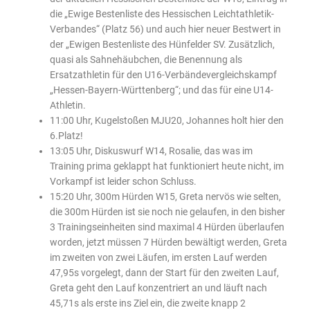
die „Ewige Bestenliste des Hessischen Leichtathletik-
Verbandes“ (Platz 56) und auch hier neuer Bestwert in
der „Ewigen Bestenliste des Hünfelder SV. Zusätzlich,
quasi als Sahnehäubchen, die Benennung als
Ersatzathletin für den U16-Verbändevergleichskampf
„Hessen-Bayern-Württenberg“; und das für eine U14-
Athletin.
11:00 Uhr, Kugelstoßen MJU20, Johannes holt hier den
6.Platz!
13:05 Uhr, Diskuswurf W14, Rosalie, das was im
Training prima geklappt hat funktioniert heute nicht, im
Vorkampf ist leider schon Schluss.
15:20 Uhr, 300m Hürden W15, Greta nervös wie selten,
die 300m Hürden ist sie noch nie gelaufen, in den bisher
3 Trainingseinheiten sind maximal 4 Hürden überlaufen
worden, jetzt müssen 7 Hürden bewältigt werden, Greta
im zweiten von zwei Läufen, im ersten Lauf werden
47,95s vorgelegt, dann der Start für den zweiten Lauf,
Greta geht den Lauf konzentriert an und läuft nach
45,71s als erste ins Ziel ein, die zweite knapp 2