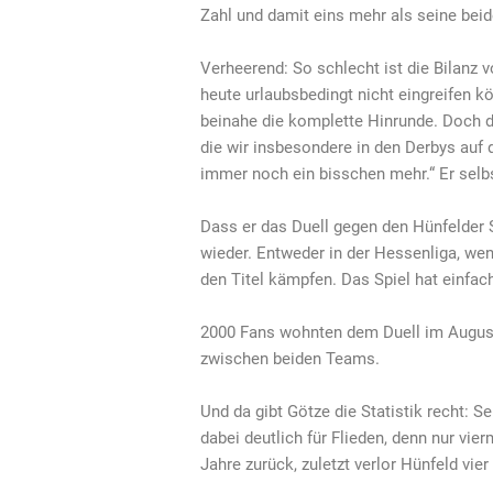
Zahl und damit eins mehr als seine be
Verheerend: So schlecht ist die Bilanz 
heute urlaubsbedingt nicht eingreifen kö
beinahe die komplette Hinrunde. Doch da
die wir insbesondere in den Derbys auf d
immer noch ein bisschen mehr.“ Er sel
Dass er das Duell gegen den Hünfelder S
wieder. Entweder in der Hessenliga, w
den Titel kämpfen. Das Spiel hat einfach
2000 Fans wohnten dem Duell im August 
zwischen beiden Teams.
Und da gibt Götze die Statistik recht: S
dabei deutlich für Flieden, denn nur vie
Jahre zurück, zuletzt verlor Hünfeld vie