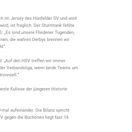
och im Jersey des Hünfelder SV und wird
ird, ist fraglich. Der Sturmtank fehlte
ß: „Es sind unsere Fliedener Tugenden,
einen, die wahren Derbys brennen wir
ht“.
d: „Auf den HSV treffen wir immer
 der Verbandsliga, wenn beide Teams um
ronnzell.“
ste Kulisse der jüngeren Historie
-mal aufeinander. Die Bilanz spricht
HSV gegen die Buchonen liegt fast 14