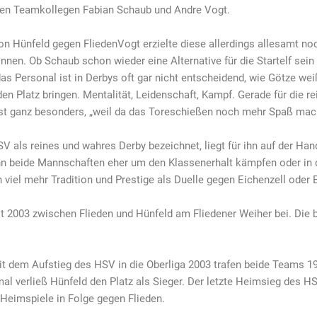
iden Teamkollegen Fabian Schaub und Andre Vogt.
von Hünfeld gegen FliedenVogt erzielte diese allerdings allesamt n
nnen. Ob Schaub schon wieder eine Alternative für die Startelf sein w
s Personal ist in Derbys oft gar nicht entscheidend, wie Götze wei
en Platz bringen. Mentalität, Leidenschaft, Kampf. Gerade für die r
bst ganz besonders, „weil da das Toreschießen noch mehr Spaß mac
V als reines und wahres Derby bezeichnet, liegt für ihn auf der Han
enn beide Mannschaften eher um den Klassenerhalt kämpfen oder in
 viel mehr Tradition und Prestige als Duelle gegen Eichenzell oder B
2003 zwischen Flieden und Hünfeld am Fliedener Weiher bei. Die be
eit dem Aufstieg des HSV in die Oberliga 2003 trafen beide Teams 19
rmal verließ Hünfeld den Platz als Sieger. Der letzte Heimsieg des 
r Heimspiele in Folge gegen Flieden.