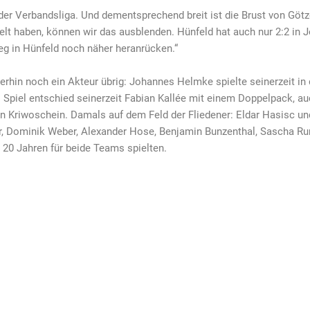
der Verbandsliga. Und dementsprechend breit ist die Brust von Götz
lt haben, können wir das ausblenden. Hünfeld hat auch nur 2:2 in J
eg in Hünfeld noch näher heranrücken.“
hin noch ein Akteur übrig: Johannes Helmke spielte seinerzeit in d
as Spiel entschied seinerzeit Fabian Kallée mit einem Doppelpack, a
tin Kriwoschein. Damals auf dem Feld der Fliedener: Eldar Hasisc u
er, Dominik Weber, Alexander Hose, Benjamin Bunzenthal, Sascha R
 20 Jahren für beide Teams spielten.