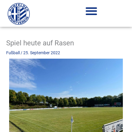
Zum
Inhalt
springen
Spiel heute auf Rasen
Fußball
/
25. September 2022