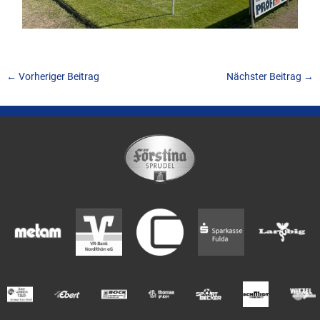
←
Vorheriger Beitrag
Nächster Beitrag
→