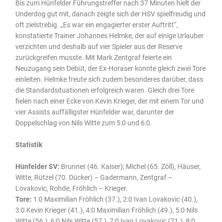
Bis zum Hünfelder Führungstreffer nach 37 Minuten hielt der
Underdog gut mit, danach zeigte sich der HSV spielfreudig und
oft zielstrebig. „Es war ein engagierter erster Auftritt“,
konstatierte Trainer Johannes Helmke, der auf einige Urlauber
verzichten und deshalb auf vier Spieler aus der Reserve
zurückgreifen musste. Mit Mark Zentgraf feierte ein
Neuzugang sein Debüt, der Ex-Horaser konnte gleich zwei Tore
einleiten. Helmke freute sich zudem besonderes darüber, dass
die Standardsituationen erfolgreich waren. Gleich drei Tore
fielen nach einer Ecke von Kevin Krieger, der mit einem Tor und
vier Assists auffälligster Hünfelder war, darunter der
Doppelschlag von Nils Witte zum 5:0 und 6:0.
Statistik
Hünfelder SV:
Brunner (46. Kaiser); Michel (65. Zöll), Häuser,
Witte, Rützel (70. Dücker) – Gadermann, Zentgraf –
Lovakovic, Rohde, Fröhlich – Krieger.
Tore:
1:0 Maximilian Fröhlich (37.), 2:0 Ivan Lovakovic (40.),
3:0 Kevin Krieger (41.), 4:0 Maximilian Fröhlich (49.), 5:0 Nils
Witte (56.), 6:0 Nils Witte (57.), 7:0 Ivan Lovakovic (71.), 8:0