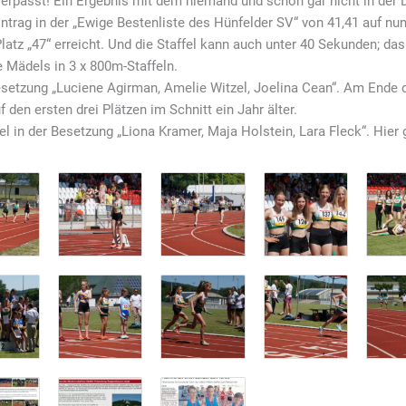
erpasst! Ein Ergebnis mit dem niemand und schon gar nicht in der De
ntrag in der „Ewige Bestenliste des Hünfelder SV“ von 41,41 auf nu
atz „47“ erreicht. Und die Staffel kann auch unter 40 Sekunden; das 
 Mädels in 3 x 800m-Staffeln.
Besetzung „Luciene Agirman, Amelie Witzel, Joelina Cean“. Am Ende d
 den ersten drei Plätzen im Schnitt ein Jahr älter.
 in der Besetzung „Liona Kramer, Maja Holstein, Lara Fleck“. Hier 