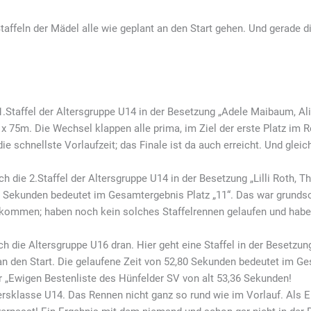
affeln der Mädel alle wie geplant an den Start gehen. Und gerade 
.Staffel der Altersgruppe U14 in der Besetzung „Adele Maibaum, Al
4 x 75m. Die Wechsel klappen alle prima, im Ziel der erste Platz im 
ie schnellste Vorlaufzeit; das Finale ist da auch erreicht. Und gleich
h die 2.Staffel der Altersgruppe U14 in der Besetzung „Lilli Roth, 
02 Sekunden bedeutet im Gesamtergebnis Platz „11“. Das war grunds
 gekommen; haben noch kein solches Staffelrennen gelaufen und habe
ch die Altersgruppe U16 dran. Hier geht eine Staffel in der Besetz
an den Start. Die gelaufene Zeit von 52,80 Sekunden bedeutet im Ge
 „Ewigen Bestenliste des Hünfelder SV von alt 53,36 Sekunden!
ersklasse U14. Das Rennen nicht ganz so rund wie im Vorlauf. Als Er