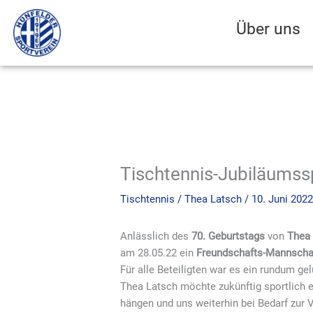
Zum
Inhalt
Über uns
springen
Tischtennis-Jubiläumssp
Tischtennis
/
Thea Latsch
/
10. Juni 202
Anlässlich des
70. Geburtstags
von
Thea
am 28.05.22 ein
Freundschafts-Mannschaf
Für alle Beteiligten war es ein rundum ge
Thea Latsch möchte zukünftig sportlich e
hängen und uns weiterhin bei Bedarf zur 