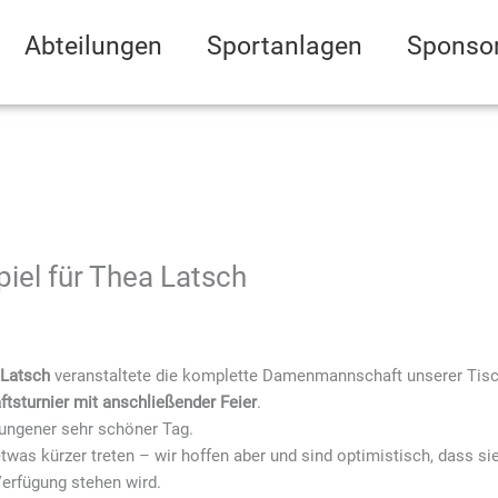
Abteilungen
Sportanlagen
Sponso
iel für Thea Latsch
2
 Latsch
veranstaltete die komplette Damenmannschaft unserer Tisch
tsturnier mit anschließender Feier
.
lungener sehr schöner Tag.
twas kürzer treten – wir hoffen aber und sind optimistisch, dass si
Verfügung stehen wird.