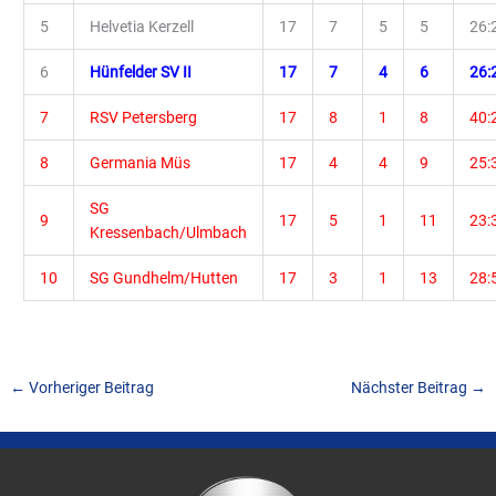
5
Helvetia Kerzell
17
7
5
5
26:
6
Hünfelder SV II
17
7
4
6
26:
7
RSV Petersberg
17
8
1
8
40:
8
Germania Müs
17
4
4
9
25:
SG
9
17
5
1
11
23:
Kressenbach/Ulmbach
10
SG Gundhelm/Hutten
17
3
1
13
28:
←
Vorheriger Beitrag
Nächster Beitrag
→