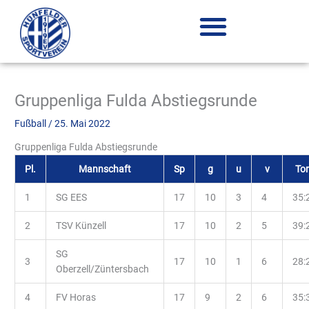
Zum
Inhalt
springen
Gruppenliga Fulda Abstiegsrunde
Fußball
/
25. Mai 2022
Gruppenliga Fulda Abstiegsrunde
Pl.
Mannschaft
Sp
g
u
v
To
1
SG EES
17
10
3
4
35:
2
TSV Künzell
17
10
2
5
39:
SG
3
17
10
1
6
28:
Oberzell/Züntersbach
4
FV Horas
17
9
2
6
35: