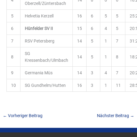
4
14
8
0
6
18:
Oberzell/Züntersbach
5
Helvetia Kerzell
16
6
5
5
25:
6
Hünfelder SV II
15
6
4
5
20:
7
RSV Petersberg
14
5
1
7
31:
SG
8
14
5
1
8
18:
Kressenbach/Ulmbach
9
Germania Müs
14
3
4
7
20:
10
SG Gundhelm/Hutten
16
3
1
11
28:
←
Vorheriger Beitrag
Nächster Beitrag
→