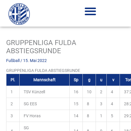
Zum
Inhalt
springen
GRUPPENLIGA FULDA
ABSTIEGSRUNDE
Fußball
/
15. Mai 2022
GRUPPENLIGA FULDA ABSTIEGSRUNDE
Pl.
Mannschaft
Sp
g
u
v
To
1
TSV Künzell
16
10
2
4
37:
2
SG EES
15
8
3
4
28:
3
FV Horas
14
8
1
5
29:
SG