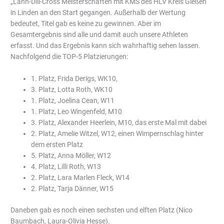
„Lahn-Dill-Cross Meisterschaften mit KMS des HLV Kreis Gießen“
in Linden an den Start gegangen. Außerhalb der Wertung
bedeutet, Titel gab es keine zu gewinnen. Aber im
Gesamtergebnis sind alle und damit auch unsere Athleten
erfasst. Und das Ergebnis kann sich wahrhaftig sehen lassen.
Nachfolgend die TOP-5 Platzierungen:
1. Platz, Frida Derigs, WK10,
3. Platz, Lotta Roth, WK10
1. Platz, Joelina Cean, W11
1. Platz, Leo Wingenfeld, M10
3. Platz, Alexander Heerlein, M10, das erste Mal mit dabei
2. Platz, Amelie Witzel, W12, einen Wimpernschlag hinter
dem ersten Platz
5. Platz, Anna Möller, W12
4. Platz, Lilli Roth, W13
2. Platz, Lara Marlen Fleck, W14
2. Platz, Tarja Dänner, W15
Daneben gab es noch einen sechsten und elften Platz (Nico
Baumbach, Laura-Olivia Hesse).