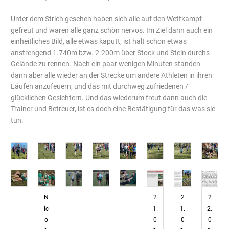
Unter dem Strich gesehen haben sich alle auf den Wettkampf
gefreut und waren alle ganz schön nervös. Im Ziel dann auch ein
einheitliches Bild, alle etwas kaputt; ist halt schon etwas
anstrengend 1.740m bzw. 2.200m über Stock und Stein durchs
Gelände zu rennen. Nach ein paar wenigen Minuten standen
dann aber alle wieder an der Strecke um andere Athleten in ihren
Läufen anzufeuern; und das mit durchweg zufriedenen /
glücklichen Gesichtern. Und das wiederum freut dann auch die
Trainer und Betreuer, ist es doch eine Bestätigung für das was sie
tun.
N
2
2
2
ic
1.
1.
2.
o
0
0
0