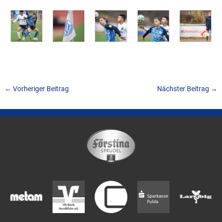
←
Vorheriger Beitrag
Nächster Beitrag
→