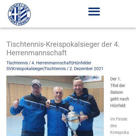
Zum
Inhalt
springen
Tischtennis-Kreispokalsieger der 4.
Herrenmannschaft
Tischtennis
/
4. Herrenmannschaft|Hünfelder
SV|Kreispokalsieger|Tischtennis
/
2. Dezember 2021
Der 1.
Titel der
Saison
geht nach
Hünfeld:
Im Finale
des
Kreispoka