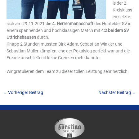
ls der 2.
Kreisklass
en setzte
sich am 29.11.2021 die
4. Herrenmannschaft
des Hünfelder SV in
einem spannenden und hochklassigen Match mit
4:2 bei dem SV
Uttrichshausen
durch.
Knapp 2 Stunden mussten Dirk Adam, Sebastian Winkler und
Sebastian Müller kämpfen, ehe der Pokalsieg perfekt war und die
Freude anschließend keine Grenzen mehr kannte.
Wir gratulieren dem Team zu dieser tollen Leistung sehr herzlich.
←
Vorheriger Beitrag
Nächster Beitrag
→