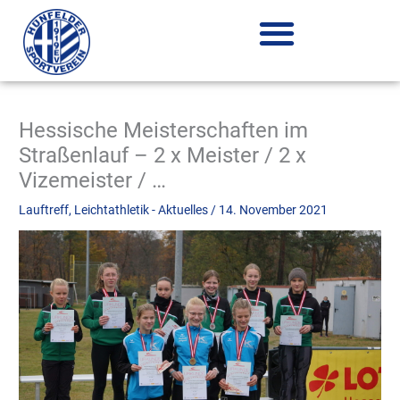
Zum
Inhalt
springen
Hessische Meisterschaften im
Straßenlauf – 2 x Meister / 2 x
Vizemeister / …
Lauftreff
,
Leichtathletik - Aktuelles
/
14. November 2021