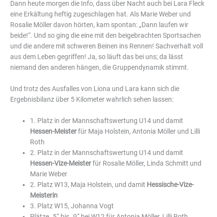
Dann heute morgen die Info, dass über Nacht auch bei Lara Fleck
eine Erkältung heftig zugeschlagen hat. Als Marie Weber und
Rosalie Möller davon hörten, kam spontan: „Dann laufen wir
beide!“. Und so ging die eine mit den beigebrachten Sportsachen
und die andere mit schweren Beinen ins Rennen! Sachverhalt voll
aus dem Leben gegriffen! Ja, so läuft das bei uns; da lässt
niemand den anderen hängen, die Gruppendynamik stimmt.
Und trotz des Ausfalles von Liona und Lara kann sich die
Ergebnisbilanz über 5 Kilometer wahrlich sehen lassen:
1. Platz in der Mannschaftswertung U14 und damit
Hessen-Meister
für Maja Holstein, Antonia Möller und Lilli
Roth
2. Platz in der Mannschaftswertung U14 und damit
Hessen-Vize-Meister
für Rosalie Möller, Linda Schmitt und
Marie Weber
2. Platz W13, Maja Holstein, und damit
Hessische-Vize-
Meisterin
3. Platz W15, Johanna Vogt
Plätze „5“ bis „9“ bei W12 für Antonia Möller, Lilli Roth,