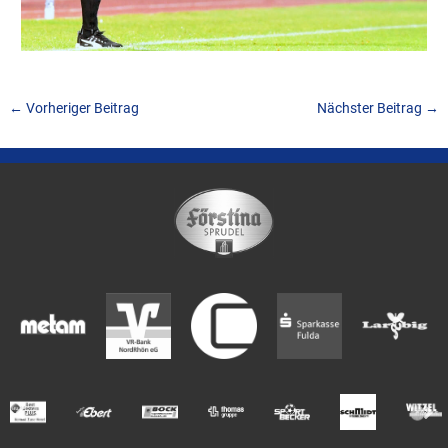
←
Vorheriger Beitrag
Nächster Beitrag
→