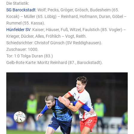
Die Statistik:
SG Barockstadt
: Wolf; Pecks, Gröger, Grösch, Budesheim (65.
Kocak) – Müller (65. Löbig) – Reinhard, Hofmann, Duran, Göbel –
Rummel (55. Kassa).
Hünfelder SV
: Kaiser; Häuser, Fuß, Witzel, Faulstich (85. Vogler) –
Krieger, Dücker, Alles, Fröhlich – Vogt, Reith.
Schiedsrichter: Christof Günsch (SV Reddighausen).
Zuschauer: 1000.
Tor: 1:0 Tolga Duran (83.)
Gelb-Rote Karte: Moritz Reinhard (87., Barockstadt).