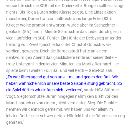
versuchte sich die SGB mit der Dreierkette. Bringen sollte es lange
nichts. Bis Tolga Duran seine Klasse zeigte. Eine Einzelaktion
musste her, Duran traf von halbrechts ins lange Ecke (83.).
Krieger wollte prompt antworten, wurde aber im Sechzehner
geblockt (85.) und in Minute 89 rutschte das Leder durch gleich
vier Hünfelder im SGB-Fünfer. Ein Hünfelder Derbysieg unter der
Leitung von Zweitligaschiedsrichter Christof Günsch wäre
verdient gewesen. Doch die Barockstadt hatte an einem
denkwürdigen Abend das glücklichere Ende auf seiner Seite –
trotz Unterzahl in den letzten Minuten, da Moritz Reinhard – er
spielte beim zweiten Foul Ball und viel Reith – Gelb-Rot sah.
„Es war überragend gut von uns – mit und gegen den Ball. Wir
haben wahrscheinlich unsere beste Saisonleistung gebracht. So
ein Spiel dürfen wir einfach nicht verlieren“,
sagte HSV-Stürmer
Vogt. Siegtorschütze Duran hingegen nahm kein Blatt vor den
Mund, sprach er von einem „nicht verdienten Sieg. Die Punkte
nehmen wir dennoch gerne mit. Wir haben uns vor allem im
letzten Drittel sehr schwer getan. Hünfeld hat die Räume sehr eng
gehalten.“