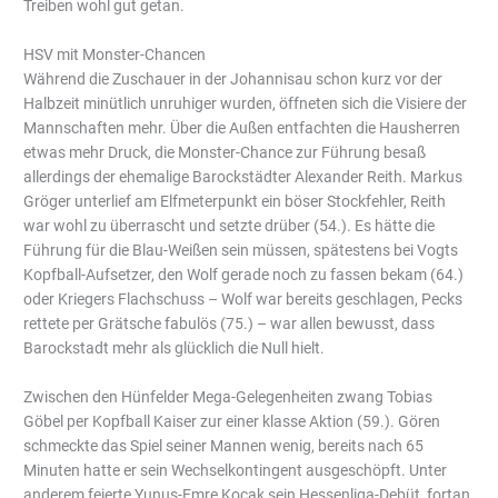
Treiben wohl gut getan.
HSV mit Monster-Chancen
Während die Zuschauer in der Johannisau schon kurz vor der
Halbzeit minütlich unruhiger wurden, öffneten sich die Visiere der
Mannschaften mehr. Über die Außen entfachten die Hausherren
etwas mehr Druck, die Monster-Chance zur Führung besaß
allerdings der ehemalige Barockstädter Alexander Reith. Markus
Gröger unterlief am Elfmeterpunkt ein böser Stockfehler, Reith
war wohl zu überrascht und setzte drüber (54.). Es hätte die
Führung für die Blau-Weißen sein müssen, spätestens bei Vogts
Kopfball-Aufsetzer, den Wolf gerade noch zu fassen bekam (64.)
oder Kriegers Flachschuss – Wolf war bereits geschlagen, Pecks
rettete per Grätsche fabulös (75.) – war allen bewusst, dass
Barockstadt mehr als glücklich die Null hielt.
Zwischen den Hünfelder Mega-Gelegenheiten zwang Tobias
Göbel per Kopfball Kaiser zur einer klasse Aktion (59.). Gören
schmeckte das Spiel seiner Mannen wenig, bereits nach 65
Minuten hatte er sein Wechselkontingent ausgeschöpft. Unter
anderem feierte Yunus-Emre Kocak sein Hessenliga-Debüt, fortan