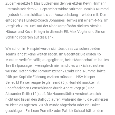
Zudem ersetzte Niklas Budesheim den verletzten Kevin Hillmann.
Erstmals seit dem 28. September wirkte Stürmer Dominik Rummel
– jedoch kaum sichtbar bis zur Auswechslung – wieder mit. Dem
entgegnete Hünfeld-Coach Johannes Helmke mit einem 4-4-2. Im
Vergleich zum Duell auf der Rhönkampfbahn rückten Nicolas
Häuser und Kevin Krieger in die erste Elf, Max Vogler und Simon
Schilling rotierten auf die Bank.
Wie schon im Hinspiel wurde sichtbar, dass zwischen beiden
Teams längst keine Welten liegen. Im Gegenteil: Die ersten 45
Minuten verliefen völlig ausgeglichen, beide Mannschaften hatten
ihre Ballpassagen, wenngleich niemand dies wirklich zu nutzen
wusste. Gefährliche Torraumszenen? Exakt eine. Rummel hätte
früh per Kopf die Führung erzielen müssen – HSV-Keeper
Benedikt Kaiser reagierte glänzend (5.). Hünfeld muckte mit
ungefährlichen Fernschüssen durch Andre Vogt (8.) und
Alexander Reith (12.) auf. Die Haunestädter versteckten sich
nicht und ließen den Ball gut laufen, während die Fulda-Lehnerzer
zu ideenlos agierten. Zu oft wurde abgedreht oder ein Haken
geschlagen. Ein Leon Pomnitz oder Patrick Schaaf hätten dem