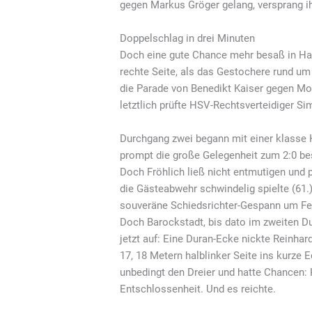
gegen Markus Gröger gelang, versprang i
Doppelschlag in drei Minuten
Doch eine gute Chance mehr besaß in Halb
rechte Seite, als das Gestochere rund u
die Parade von Benedikt Kaiser gegen Mor
letztlich prüfte HSV-Rechtsverteidiger Si
Durchgang zwei begann mit einer klasse 
prompt die große Gelegenheit zum 2:0 bes
Doch Fröhlich ließ nicht entmutigen und p
die Gästeabwehr schwindelig spielte (61.
souveräne Schiedsrichter-Gespann um Feli
Doch Barockstadt, bis dato im zweiten D
jetzt auf: Eine Duran-Ecke nickte Reinhard
17, 18 Metern halblinker Seite ins kurze 
unbedingt den Dreier und hatte Chancen: K
Entschlossenheit. Und es reichte.