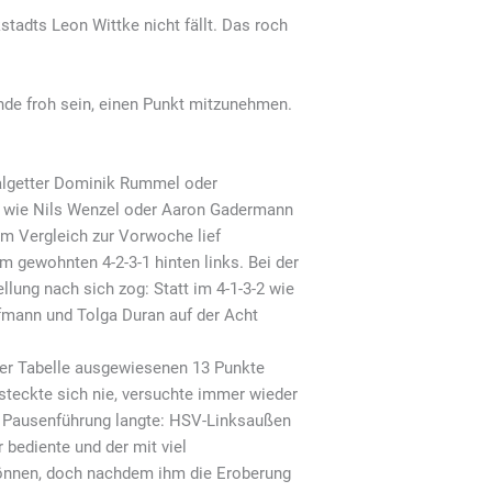
tadts Leon Wittke nicht fällt. Das roch
de froh sein, einen Punkt mitzunehmen.
oalgetter Dominik Rummel oder
te wie Nils Wenzel oder Aaron Gadermann
Im Vergleich zur Vorwoche lief
 im gewohnten 4-2-3-1 hinten links. Bei der
ung nach sich zog: Statt im 4-1-3-2 wie
ofmann und Tolga Duran auf der Acht
der Tabelle ausgewiesenen 13 Punkte
rsteckte sich nie, versuchte immer wieder
ur Pausenführung langte: HSV-Linksaußen
 bediente und der mit viel
 können, doch nachdem ihm die Eroberung