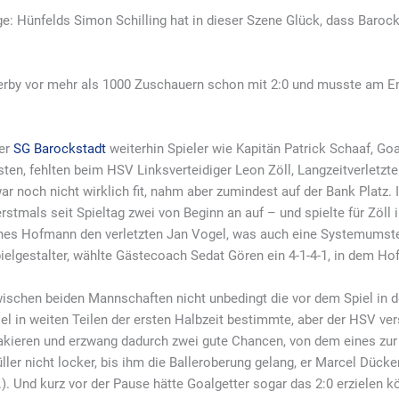
e: Hünfelds Simon Schilling hat in dieser Szene Glück, dass Barocks
erby vor mehr als 1000 Zuschauern schon mit 2:0 und musste am En
der
SG Barockstadt
weiterhin Spieler wie Kapitän Patrick Schaaf, G
ten, fehlten beim HSV Linksverteidiger Leon Zöll, Langzeitverletz
r noch nicht wirklich fit, nahm aber zumindest auf der Bank Platz. 
 erstmals seit Spieltag zwei von Beginn an auf – und spielte für Zöll
es Hofmann den verletzten Jan Vogel, was auch eine Systemumstell
pielgestalter, wählte Gästecoach Sedat Gören ein 4-1-4-1, in dem H
wischen beiden Mannschaften nicht unbedingt die vor dem Spiel in 
iel in weiten Teilen der ersten Halbzeit bestimmte, aber der HSV ve
attakieren und erzwang dadurch zwei gute Chancen, von dem eines z
ler nicht locker, bis ihm die Balleroberung gelang, er Marcel Dücker
.). Und kurz vor der Pause hätte Goalgetter sogar das 2:0 erzielen