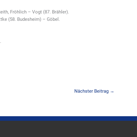
eith, Fröhlich – Vogt (87. Brähler).
ttke (58. Budesheim) – Göbel.
.
Nächster Beitrag
→