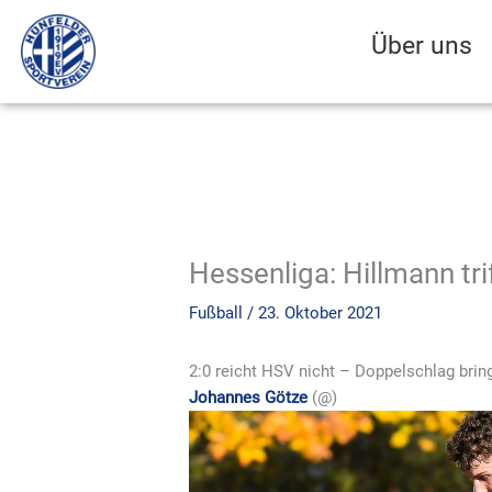
Zum
Inhalt
Über uns
springen
Hessenliga: Hillmann tri
Fußball
/
23. Oktober 2021
2:0 reicht HSV nicht – Doppelschlag bri
Johannes Götze
(@
)