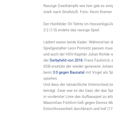
Rassige Zweikämpfe wie hier gab es einig
stark nach Strafstoß. Foto: Kevin Kremer
Der Hünfelder SV führte im Hessenliga-D
2:2 (1:0) endete das rassige Spiel.
Lädiert waren beide Kader: Während bei 
Spielgestalter Leon Pomnitz passen muss
und auch der HSV-Kapitän Julian Rohde wa
der
Derbyheld von 2018
, Franz Faulstich,
SGB ersetzte der wieder genesene Johann
beim
3:0 gegen Baunatal
mit Vogel als S
spielten.
Und dass der tatsächliche Unterschied z
beträgt. Zwar war es der Gast, der das Sp
in vorderster Linie das Aufbauspiel zu 
Maximilian Fröhlich ließ gegen Dennis Mül
Entschlossenheit durchbrach und traf (17