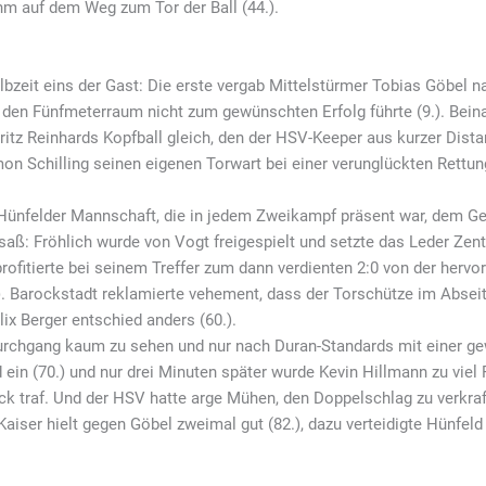
hm auf dem Weg zum Tor der Ball (44.).
zeit eins der Gast: Die erste vergab Mittelstürmer Tobias Göbel na
m den Fünfmeterraum nicht zum gewünschten Erfolg führte (9.). Bei
itz Reinhards Kopfball gleich, den der HSV-Keeper aus kurzer Dista
mon Schilling seinen eigenen Torwart bei einer verunglückten Rettun
Hünfelder Mannschaft, die in jedem Zweikampf präsent war, dem Geg
aß: Fröhlich wurde von Vogt freigespielt und setzte das Leder Zent
rofitierte bei seinem Treffer zum dann verdienten 2:0 von der hervo
). Barockstadt reklamierte vehement, dass der Torschütze im Absei
x Berger entschied anders (60.).
urchgang kaum zu sehen und nur nach Duran-Standards mit einer gew
 ein (70.) und nur drei Minuten später wurde Kevin Hillmann zu viel 
Eck traf. Und der HSV hatte arge Mühen, den Doppelschlag zu verkraf
aiser hielt gegen Göbel zweimal gut (82.), dazu verteidigte Hünfeld