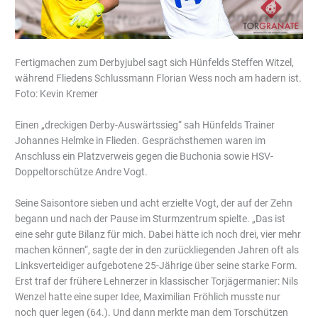
Fertigmachen zum Derbyjubel sagt sich Hünfelds Steffen Witzel,
während Fliedens Schlussmann Florian Wess noch am hadern ist.
Foto: Kevin Kremer
Einen „dreckigen Derby-Auswärtssieg“ sah Hünfelds Trainer
Johannes Helmke in Flieden. Gesprächsthemen waren im
Anschluss ein Platzverweis gegen die Buchonia sowie HSV-
Doppeltorschütze Andre Vogt.
Seine Saisontore sieben und acht erzielte Vogt, der auf der Zehn
begann und nach der Pause im Sturmzentrum spielte. „Das ist
eine sehr gute Bilanz für mich. Dabei hätte ich noch drei, vier mehr
machen können“, sagte der in den zurückliegenden Jahren oft als
Linksverteidiger aufgebotene 25-Jährige über seine starke Form.
Erst traf der frühere Lehnerzer in klassischer Torjägermanier: Nils
Wenzel hatte eine super Idee, Maximilian Fröhlich musste nur
noch quer legen (64.). Und dann merkte man dem Torschützen