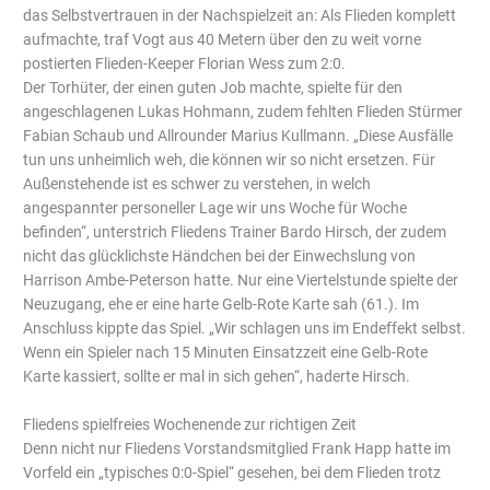
das Selbstvertrauen in der Nachspielzeit an: Als Flieden komplett
aufmachte, traf Vogt aus 40 Metern über den zu weit vorne
postierten Flieden-Keeper Florian Wess zum 2:0.
Der Torhüter, der einen guten Job machte, spielte für den
angeschlagenen Lukas Hohmann, zudem fehlten Flieden Stürmer
Fabian Schaub und Allrounder Marius Kullmann. „Diese Ausfälle
tun uns unheimlich weh, die können wir so nicht ersetzen. Für
Außenstehende ist es schwer zu verstehen, in welch
angespannter personeller Lage wir uns Woche für Woche
befinden“, unterstrich Fliedens Trainer Bardo Hirsch, der zudem
nicht das glücklichste Händchen bei der Einwechslung von
Harrison Ambe-Peterson hatte. Nur eine Viertelstunde spielte der
Neuzugang, ehe er eine harte Gelb-Rote Karte sah (61.). Im
Anschluss kippte das Spiel. „Wir schlagen uns im Endeffekt selbst.
Wenn ein Spieler nach 15 Minuten Einsatzzeit eine Gelb-Rote
Karte kassiert, sollte er mal in sich gehen“, haderte Hirsch.
Fliedens spielfreies Wochenende zur richtigen Zeit
Denn nicht nur Fliedens Vorstandsmitglied Frank Happ hatte im
Vorfeld ein „typisches 0:0-Spiel“ gesehen, bei dem Flieden trotz