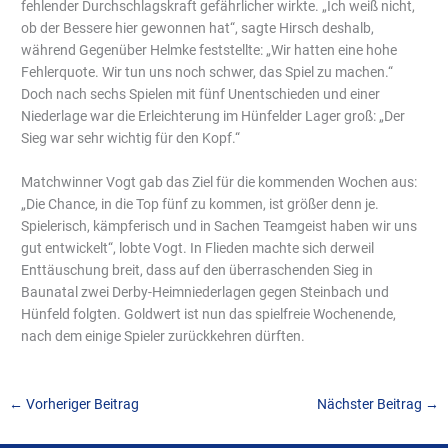
fehlender Durchschlagskraft gefährlicher wirkte. „Ich weiß nicht,
ob der Bessere hier gewonnen hat“, sagte Hirsch deshalb,
während Gegenüber Helmke feststellte: „Wir hatten eine hohe
Fehlerquote. Wir tun uns noch schwer, das Spiel zu machen.“
Doch nach sechs Spielen mit fünf Unentschieden und einer
Niederlage war die Erleichterung im Hünfelder Lager groß: „Der
Sieg war sehr wichtig für den Kopf.“
Matchwinner Vogt gab das Ziel für die kommenden Wochen aus:
„Die Chance, in die Top fünf zu kommen, ist größer denn je.
Spielerisch, kämpferisch und in Sachen Teamgeist haben wir uns
gut entwickelt“, lobte Vogt. In Flieden machte sich derweil
Enttäuschung breit, dass auf den überraschenden Sieg in
Baunatal zwei Derby-Heimniederlagen gegen Steinbach und
Hünfeld folgten. Goldwert ist nun das spielfreie Wochenende,
nach dem einige Spieler zurückkehren dürften.
←
Vorheriger Beitrag
Nächster Beitrag
→