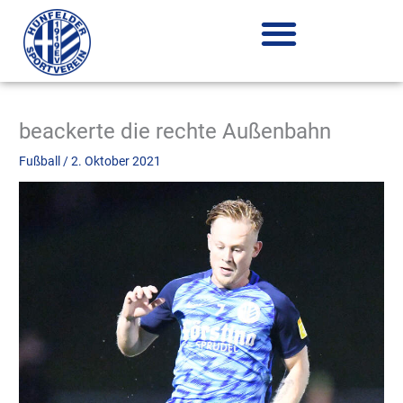
Zum
Inhalt
springen
beackerte die rechte Außenbahn
Fußball
/
2. Oktober 2021