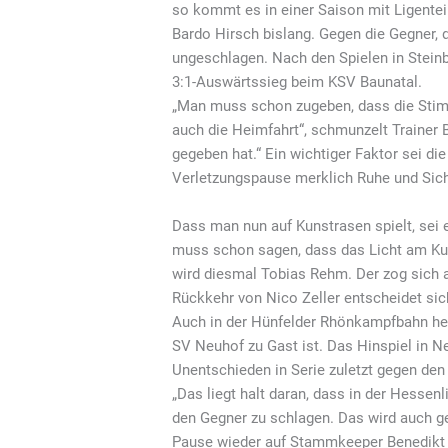
so kommt es in einer Saison mit Ligenteil
Bardo Hirsch bislang. Gegen die Gegner, 
ungeschlagen. Nach den Spielen in Stein
3:1-Auswärtssieg beim KSV Baunatal.
„Man muss schon zugeben, dass die Stimm
auch die Heimfahrt“, schmunzelt Trainer B
gegeben hat.“ Ein wichtiger Faktor sei di
Verletzungspause merklich Ruhe und Sich
Dass man nun auf Kunstrasen spielt, sei 
muss schon sagen, dass das Licht am Kuns
wird diesmal Tobias Rehm. Der zog sich 
Rückkehr von Nico Zeller entscheidet sich 
Auch in der Hünfelder Rhönkampfbahn herr
SV Neuhof zu Gast ist. Das Hinspiel in Ne
Unentschieden in Serie zuletzt gegen den 
„Das liegt halt daran, dass in der Hessen
den Gegner zu schlagen. Das wird auch ge
Pause wieder auf Stammkeeper Benedikt K