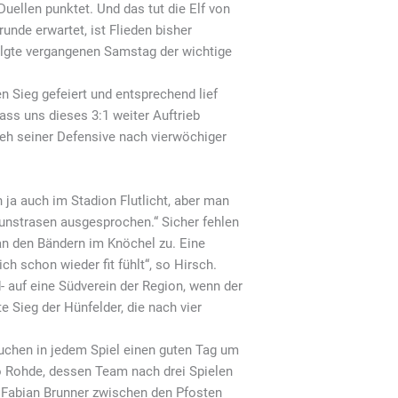
uellen punktet. Und das tut die Elf von
nde erwartet, ist Flieden bisher
olgte vergangenen Samstag der wichtige
 Sieg gefeiert und entsprechend lief
ass uns dieses 3:1 weiter Auftrieb
lieh seiner Defensive nach vierwöchiger
ja auch im Stadion Flutlicht, aber man
Kunstrasen ausgesprochen.“ Sicher fehlen
n den Bändern im Knöchel zu. Eine
ch schon wieder fit fühlt“, so Hirsch.
 auf eine Südverein der Region, wenn der
e Sieg der Hünfelder, die nach vier
rauchen in jedem Spiel einen guten Tag um
io Rohde, dessen Team nach drei Spielen
r Fabian Brunner zwischen den Pfosten