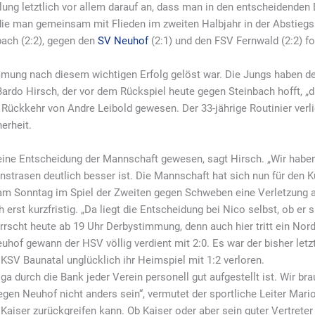
ung letztlich vor allem darauf an, dass man in den entscheidenden D
die man gemeinsam mit Flieden im zweiten Halbjahr in der Abstiegsru
bach (2:2), gegen den
SV Neuhof
(2:1) und den FSV Fernwald (2:2) f
ung nach diesem wichtigen Erfolg gelöst war. Die Jungs haben den
ardo Hirsch, der vor dem Rückspiel heute gegen Steinbach hofft, „d
e Rückkehr von Andre Leibold gewesen. Der 33-jährige Routinier ver
erheit.
eine Entscheidung der Mannschaft gewesen, sagt Hirsch. „Wir haben 
trasen deutlich besser ist. Die Mannschaft hat sich nun für den 
am Sonntag im Spiel der Zweiten gegen Schweben eine Verletzung a
erst kurzfristig. „Da liegt die Entscheidung bei Nico selbst, ob er si
scht heute ab 19 Uhr Derbystimmung, denn auch hier tritt ein Nord-
uhof gewann der HSV völlig verdient mit 2:0. Es war der bisher letzt
KSV Baunatal unglücklich ihr Heimspiel mit 1:2 verloren.
liga durch die Bank jeder Verein personell gut aufgestellt ist. Wir b
gen Neuhof nicht anders sein“, vermutet der sportliche Leiter Mar
aiser zurückgreifen kann. Ob Kaiser oder aber sein guter Vertrete