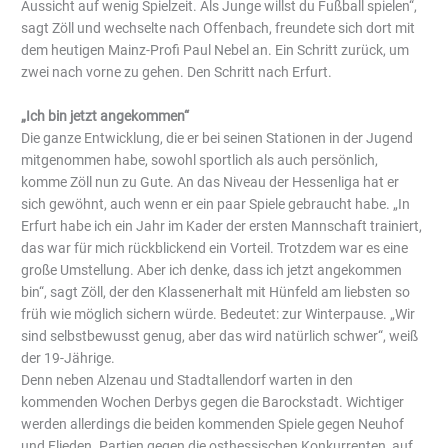
Aussicht auf wenig Spielzeit. Als Junge willst du Fußball spielen“,
sagt Zöll und wechselte nach Offenbach, freundete sich dort mit
dem heutigen Mainz-Profi Paul Nebel an. Ein Schritt zurück, um
zwei nach vorne zu gehen. Den Schritt nach Erfurt.
„Ich bin jetzt angekommen“
Die ganze Entwicklung, die er bei seinen Stationen in der Jugend
mitgenommen habe, sowohl sportlich als auch persönlich,
komme Zöll nun zu Gute. An das Niveau der Hessenliga hat er
sich gewöhnt, auch wenn er ein paar Spiele gebraucht habe. „In
Erfurt habe ich ein Jahr im Kader der ersten Mannschaft trainiert,
das war für mich rückblickend ein Vorteil. Trotzdem war es eine
große Umstellung. Aber ich denke, dass ich jetzt angekommen
bin“, sagt Zöll, der den Klassenerhalt mit Hünfeld am liebsten so
früh wie möglich sichern würde. Bedeutet: zur Winterpause. „Wir
sind selbstbewusst genug, aber das wird natürlich schwer“, weiß
der 19-Jährige.
Denn neben Alzenau und Stadtallendorf warten in den
kommenden Wochen Derbys gegen die Barockstadt. Wichtiger
werden allerdings die beiden kommenden Spiele gegen Neuhof
und Flieden. Partien gegen die osthessischen Konkurrenten, auf