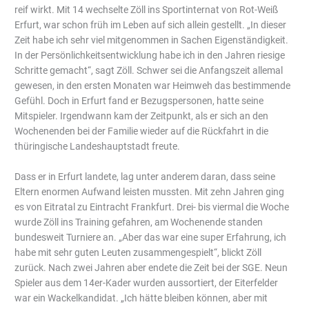
reif wirkt. Mit 14 wechselte Zöll ins Sportinternat von Rot-Weiß
Erfurt, war schon früh im Leben auf sich allein gestellt. „In dieser
Zeit habe ich sehr viel mitgenommen in Sachen Eigenständigkeit.
In der Persönlichkeitsentwicklung habe ich in den Jahren riesige
Schritte gemacht“, sagt Zöll. Schwer sei die Anfangszeit allemal
gewesen, in den ersten Monaten war Heimweh das bestimmende
Gefühl. Doch in Erfurt fand er Bezugspersonen, hatte seine
Mitspieler. Irgendwann kam der Zeitpunkt, als er sich an den
Wochenenden bei der Familie wieder auf die Rückfahrt in die
thüringische Landeshauptstadt freute.
Dass er in Erfurt landete, lag unter anderem daran, dass seine
Eltern enormen Aufwand leisten mussten. Mit zehn Jahren ging
es von Eitratal zu Eintracht Frankfurt. Drei- bis viermal die Woche
wurde Zöll ins Training gefahren, am Wochenende standen
bundesweit Turniere an. „Aber das war eine super Erfahrung, ich
habe mit sehr guten Leuten zusammengespielt“, blickt Zöll
zurück. Nach zwei Jahren aber endete die Zeit bei der SGE. Neun
Spieler aus dem 14er-Kader wurden aussortiert, der Eiterfelder
war ein Wackelkandidat. „Ich hätte bleiben können, aber mit