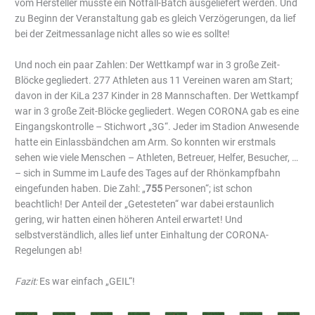
vom Hersteller musste ein Notfall-Batch ausgeliefert werden. Und
zu Beginn der Veranstaltung gab es gleich Verzögerungen, da lief
bei der Zeitmessanlage nicht alles so wie es sollte!
Und noch ein paar Zahlen: Der Wettkampf war in 3 große Zeit-
Blöcke gegliedert. 277 Athleten aus 11 Vereinen waren am Start;
davon in der KiLa 237 Kinder in 28 Mannschaften. Der Wettkampf
war in 3 große Zeit-Blöcke gegliedert. Wegen CORONA gab es eine
Eingangskontrolle – Stichwort „3G“. Jeder im Stadion Anwesende
hatte ein Einlassbändchen am Arm. So konnten wir erstmals
sehen wie viele Menschen – Athleten, Betreuer, Helfer, Besucher, …
– sich in Summe im Laufe des Tages auf der Rhönkampfbahn
eingefunden haben. Die Zahl: „
755
Personen“; ist schon
beachtlich! Der Anteil der „Getesteten“ war dabei erstaunlich
gering, wir hatten einen höheren Anteil erwartet! Und
selbstverständlich, alles lief unter Einhaltung der CORONA-
Regelungen ab!
Fazit:
Es war einfach „GEIL“!