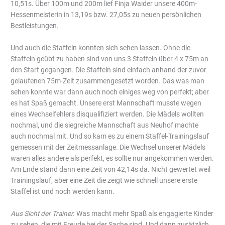
10,51s. Über 100m und 200m lief Finja Waider unsere 400m-
Hessenmeisterin in 13,19s bzw. 27,05s zu neuen persönlichen
Bestleistungen.
Und auch die Staffeln konnten sich sehen lassen. Ohne die
Staffeln geübt zu haben sind von uns 3 Staffeln über 4 x 75m an
den Start gegangen. Die Staffeln sind einfach anhand der zuvor
gelaufenen 75m-Zeit zusammengesetzt worden. Das was man
sehen konnte war dann auch noch einiges weg von perfekt; aber
es hat Spaß gemacht. Unsere erst Mannschaft musste wegen
eines Wechselfehlers disqualifiziert werden. Die Mädels wollten
nochmal, und die siegreiche Mannschaft aus Neuhof machte
auch nochmal mit. Und so kam es zu einem Staffel-Trainingslauf
gemessen mit der Zeitmessanlage. Die Wechsel unserer Mädels
waren alles andere als perfekt, es sollte nur angekommen werden.
Am Ende stand dann eine Zeit von 42,14s da. Nicht gewertet weil
Trainingslauf; aber eine Zeit die zeigt wie schnell unsere erste
Staffel ist und noch werden kann.
Aus Sicht der Trainer.
Was macht mehr Spaß als engagierte Kinder
zu sehen, die mit Freude bei der Sache sind. Und dann zusätzlich