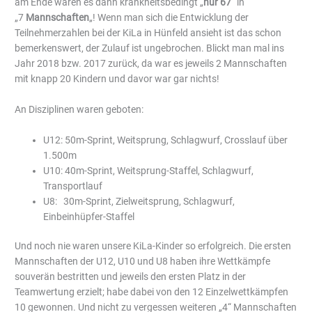
am Ende waren es dann krankheitsbedingt „
nur 67
“ in
„7
Mannschaften
„! Wenn man sich die Entwicklung der
Teilnehmerzahlen bei der KiLa in Hünfeld ansieht ist das schon
bemerkenswert, der Zulauf ist ungebrochen. Blickt man mal ins
Jahr 2018 bzw. 2017 zurück, da war es jeweils 2 Mannschaften
mit knapp 20 Kindern und davor war gar nichts!
An Disziplinen waren geboten:
U12: 50m-Sprint, Weitsprung, Schlagwurf, Crosslauf über
1.500m
U10: 40m-Sprint, Weitsprung-Staffel, Schlagwurf,
Transportlauf
U8: 30m-Sprint, Zielweitsprung, Schlagwurf,
Einbeinhüpfer-Staffel
Und noch nie waren unsere KiLa-Kinder so erfolgreich. Die ersten
Mannschaften der U12, U10 und U8 haben ihre Wettkämpfe
souverän bestritten und jeweils den ersten Platz in der
Teamwertung erzielt; habe dabei von den 12 Einzelwettkämpfen
10 gewonnen. Und nicht zu vergessen weiteren „4“ Mannschaften