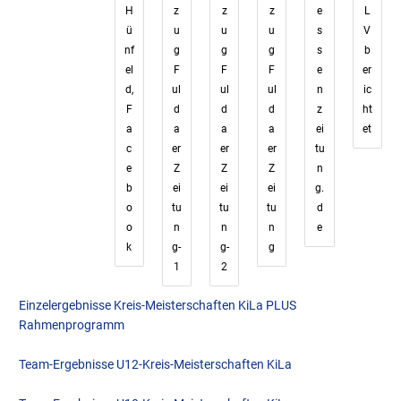
H
z
z
z
e
L
ü
u
u
u
s
V
nf
g
g
g
s
b
el
F
F
F
e
er
d,
ul
ul
ul
n
ic
F
d
d
d
z
ht
a
a
a
a
ei
et
c
er
er
er
tu
e
Z
Z
Z
n
b
ei
ei
ei
g.
o
tu
tu
tu
d
o
n
n
n
e
k
g-
g-
g
1
2
Einzelergebnisse Kreis-Meisterschaften KiLa PLUS
Rahmenprogramm
Team-Ergebnisse U12-Kreis-Meisterschaften KiLa