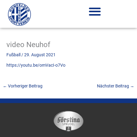
Zum
Inhalt
springen
video Neuhof
Fußball
/
29. August 2021
https://youtu.be/omVacI-o7Vo
←
Vorheriger Beitrag
Nächster Beitrag
→