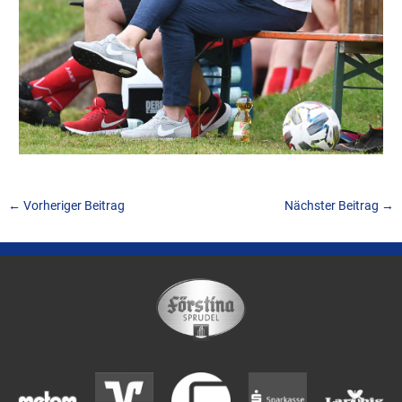
←
Vorheriger Beitrag
Nächster Beitrag
→