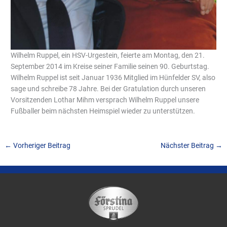
Wilhelm Ruppel, ein HSV-Urgestein, feierte am Montag, den 21.
September 2014 im Kreise seiner Familie seinen 90. Geburtstag.
Wilhelm Ruppel ist seit Januar 1936 Mitglied im Hünfelder SV, also
sage und schreibe 78 Jahre. Bei der Gratulation durch unseren
Vorsitzenden Lothar Mihm versprach Wilhelm Ruppel unsere
Fußballer beim nächsten Heimspiel wieder zu unterstützen.
←
Vorheriger Beitrag
Nächster Beitrag
→